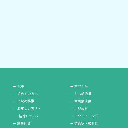
ー TOP
ー 歯の予防
ー 初めての方へ
ー むし歯治療
ー 当院の特徴
ー 歯周病治療
ー お支払い方法・
ー 小児歯科
控除について
ー ホワイトニング
ー 施設紹介
ー 詰め物・被せ物