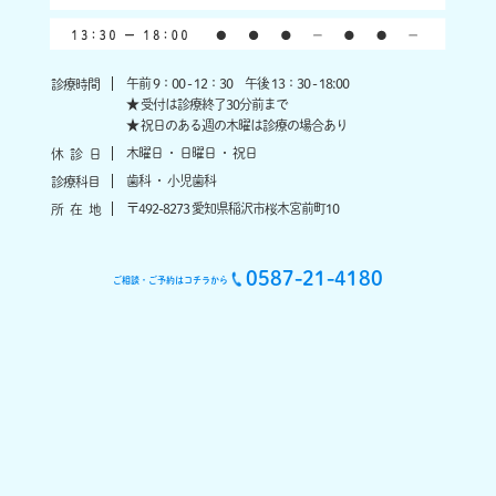
午前 9：00 - 12：30 午後 13：30 - 18:00
診療時間
★ 受付は診療終了30分前まで
★ 祝日のある週の木曜は診療の場合あり
木曜日 ・ 日曜日 ・ 祝日
休
診
日
歯科 ・ 小児歯科
診療科目
〒492-8273 愛知県稲沢市桜木宮前町10
所
在
地
0587-21-4180
ご相談・ご予約はコチラから