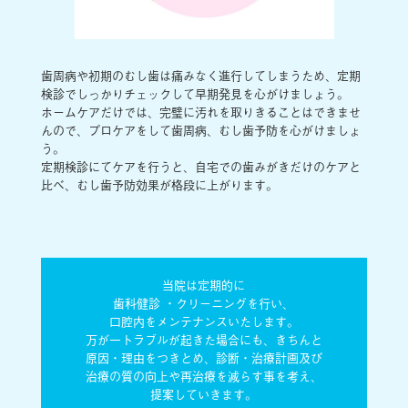
歯周病や初期のむし歯は痛みなく進行してしまうため、定期
検診でしっかりチェックして早期発見を心がけましょう。
ホームケアだけでは、完璧に汚れを取りきることはできませ
んので、プロケアをして歯周病、むし歯予防を心がけましょ
う。
定期検診にてケアを行うと、自宅での歯みがきだけのケアと
比べ、むし歯予防効果が格段に上がります。
当院は定期的に
歯科健診 ・クリーニングを行い、
口腔内をメンテナンスいたします。
万が一トラブルが起きた場合にも、きちんと
原因・理由をつきとめ、診断・治療計画及び
治療の質の向上や再治療を減らす事を考え、
提案していきます。