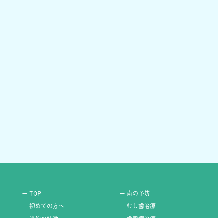
ー TOP
ー 歯の予防
ー 初めての方へ
ー むし歯治療